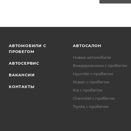
АВТОМОБИЛИ С
АВТОСАЛОН
ПРОБЕГОМ
Новые автомобили
АВТОСЕРВИС
Внедорожники с пробегом
Hyundai с пробегом
ВАКАНСИИ
Nissan с пробегом
КОНТАКТЫ
Kia с пробегом
Chevrolet с пробегом
Toyota с пробегом