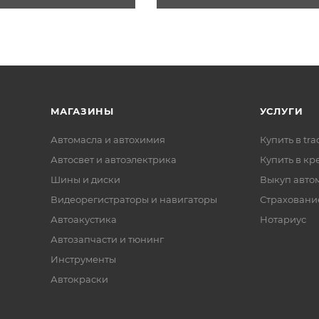
МАГАЗИНЫ
УСЛУГИ
Автомасла и автохимия
Купить в tra
Автосвет и автоэлектрика
Купить в кр
Шины и диски
Выкуп авто
Видеорегистраторы и навигаторы
Страховани
Автоакустика
Нотариус
Автозапчасти и тюнинг
Инструменты
Автокраски